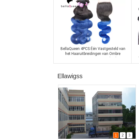
Contact nu
BellaQueen 4PCS Één Vastgesteld van
het Haaruitbreidingen van Ombre
Remy Haar van Remy Indisch
Contact nu
Ellawigss
1
2
3