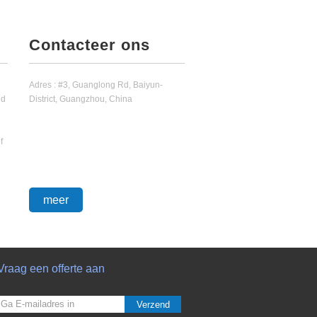
Contacteer ons
Adres : #3, Guanglong Rd, Baiyun-
nd
District, Guangzhou, China
f
meer
Vraag een offerte aan
Verzend