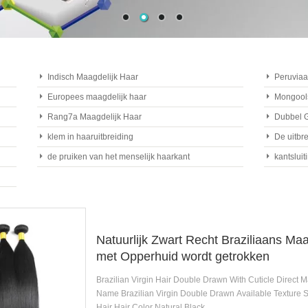
Indisch Maagdelijk Haar
Peruviaa
Europees maagdelijk haar
Mongools
Rang7a Maagdelijk Haar
Dubbel G
klem in haaruitbreiding
De uitbr
de pruiken van het menselijk haarkant
kantsluit
Natuurlijk Zwart Recht Braziliaans Ma
met Opperhuid wordt getrokken
Brazilian Virgin Hair Double Drawn With Cuticle Direct 
Name Brazilian Virgin Double Drawn Available Texture St
Hair Hair Color Natural Black ...