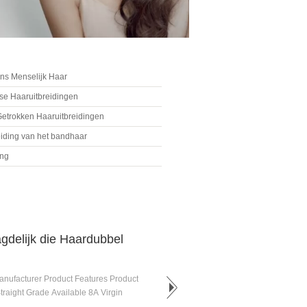
ns Menselijk Haar
e Haaruitbreidingen
etrokken Haaruitbreidingen
eiding van het bandhaar
ing
agdelijk die Haardubbel
Manufacturer Product Features Product
raight Grade Available 8A Virgin