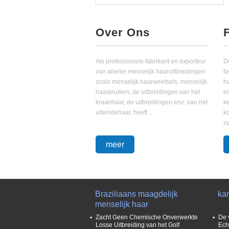
Over Ons
Als professionele fabrikant en exporteur
D
van allerlei menselijk haaruitbreidingen
fa
zoals menselijk haarweefsels, menselijk
h
haarpruiken, de uitbreidingen van het
e
kraanhaar, de uitbreidingen enz. van het
ke
uiteindehaar, heeft ...
ko
sy
meer
Braziliaans maagdelijk
kan
menselijk haar
Zacht Geen Chemische Onverwerkte
De 
Losse Uitbreiding van het Golf
Ech