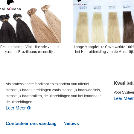
De uitbreidings Vlak Uiteinde van het
Lange Maagdelijke Onverwerkte 100
keratine Braziliaans menselijke
het Haaruitbreiding van de Menselijk
haar/van het Spijkeruiteinde Dik Einde
Haar Rechte Band
Contact nu
Contact nu
Kwalitei
Als professionele fabrikant en exporteur van allerlei
menselijk haaruitbreidingen zoals menselijk haarweefsels,
Voor Systeem
menselijk haarpruiken, de uitbreidingen van het kraanhaar,
Leer Meer
de uitbreidingen ...
Leer Meer
Contacteer ons vandaag
Nieuws