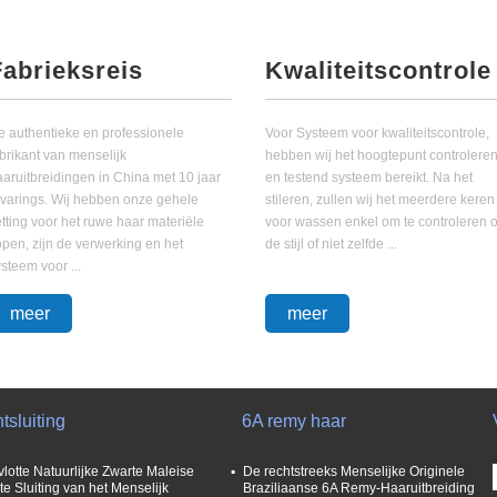
Fabrieksreis
Kwaliteitscontrole
e authentieke en professionele
Voor Systeem voor kwaliteitscontrole,
brikant van menselijk
hebben wij het hoogtepunt controlere
aaruitbreidingen in China met 10 jaar
en testend systeem bereikt. Na het
rvarings. Wij hebben onze gehele
stileren, zullen wij het meerdere keren
tting voor het ruwe haar materiële
voor wassen enkel om te controleren o
pen, zijn de verwerking en het
de stijl of niet zelfde ...
steem voor ...
meer
meer
tsluiting
6A remy haar
vlotte Natuurlijke Zwarte Maleise
De rechtstreeks Menselijke Originele
te Sluiting van het Menselijk
Braziliaanse 6A Remy-Haaruitbreiding