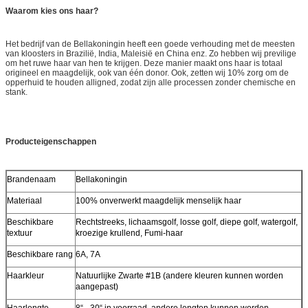
Waarom kies ons haar?
Het bedrijf van de Bellakoningin heeft een goede verhouding met de meesten
van kloosters in Brazilië, India, Maleisië en China enz. Zo hebben wij previlige
om het ruwe haar van hen te krijgen. Deze manier maakt ons haar is totaal
origineel en maagdelijk, ook van één donor. Ook, zetten wij 10% zorg om de
opperhuid te houden alligned, zodat zijn alle processen zonder chemische en
stank.
Producteigenschappen
Brandenaam
Bellakoningin
Materiaal
100% onverwerkt maagdelijk menselijk haar
Beschikbare
Rechtstreeks, lichaamsgolf, losse golf, diepe golf, watergolf,
textuur
kroezige krullend, Fumi-haar
Beschikbare rang
6A, 7A
Haarkleur
Natuurlijke Zwarte #1B (andere kleuren kunnen worden
aangepast)
Haarlengte
8“ - 30“ in voorraad, andere lengten kunnen worden