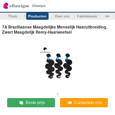
Ellawigss
Thuis
Producten
Over ons
Fabrieksreis
>>
7A Braziliaanse Maagdelijke Menselijk Haaruitbreiding,
Zwart Maagdelijk Remy-Haarweefsel
Beste prijs
Contacteer ons