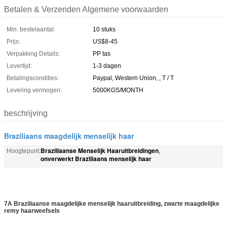
Betalen & Verzenden Algemene voorwaarden
Min. bestelaantal:
10 stuks
Prijs:
US$8-45
Verpakking Details:
PP tas
Levertijd:
1-3 dagen
Betalingscondities:
Paypal, Western Union, , T / T
Levering vermogen:
5000KGS/MONTH
beschrijving
Braziliaans maagdelijk menselijk haar
Braziliaanse Menselijk Haaruitbreidingen
Hoogtepunt:
,
onverwerkt Braziliaans menselijk haar
7A Braziliaanse maagdelijke menselijk haaruitbreiding, zwarte maagdelijke
remy haarweefsels