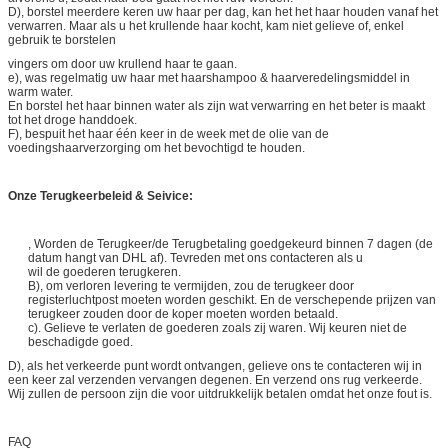
D), borstel meerdere keren uw haar per dag, kan het het haar houden vanaf het
verwarren. Maar als u het krullende haar kocht, kam niet gelieve of, enkel
gebruik te borstelen
vingers om door uw krullend haar te gaan.
e), was regelmatig uw haar met haarshampoo & haarveredelingsmiddel in
warm water.
En borstel het haar binnen water als zijn wat verwarring en het beter is maakt
tot het droge handdoek.
F), bespuit het haar één keer in de week met de olie van de
voedingshaarverzorging om het bevochtigd te houden.
Onze Terugkeerbeleid & Seivice:
, Worden de Terugkeer/de Terugbetaling goedgekeurd binnen 7 dagen (de
datum hangt van DHL af). Tevreden met ons contacteren als u
wil de goederen terugkeren.
B), om verloren levering te vermijden, zou de terugkeer door
registerluchtpost moeten worden geschikt. En de verschepende prijzen van
terugkeer zouden door de koper moeten worden betaald.
c). Gelieve te verlaten de goederen zoals zij waren. Wij keuren niet de
beschadigde goed.
D), als het verkeerde punt wordt ontvangen, gelieve ons te contacteren wij in
een keer zal verzenden vervangen degenen. En verzend ons rug verkeerde.
Wij zullen de persoon zijn die voor uitdrukkelijk betalen omdat het onze fout is.
FAQ