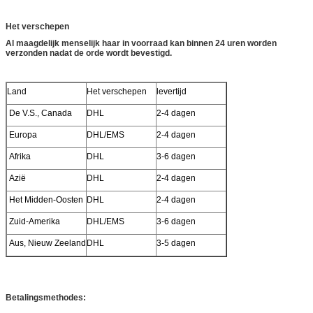
Het verschepen
Al maagdelijk menselijk haar in voorraad kan binnen 24 uren worden
verzonden nadat de orde wordt bevestigd.
Land
Het verschepen
levertijd
De V.S., Canada
DHL
2-4 dagen
Europa
DHL/EMS
2-4 dagen
Afrika
DHL
3-6 dagen
Azië
DHL
2-4 dagen
Het Midden-Oosten
DHL
2-4 dagen
Zuid-Amerika
DHL/EMS
3-6 dagen
Aus, Nieuw Zeeland
DHL
3-5 dagen
Betalingsmethodes: