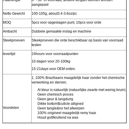
aangepast
Netto Gewicht
100-105g, about3.4-3.6oz/pc
MOQ
5pcs voor opgeslagen punt, 10pcs voor orde
Ambacht
Dubbele gemaakte inslag en machine
Steekproeven
Steekproeven die orde beschikbaar op basis van voorraad
testen
levertijd
24hours voor voorraadpunten
10 dagen voor 20-100kg
15-21days voor OEM orden.
1. 100% Braziliaans maagdelijk haar zonder het chemische
verwerking en sterven.
Al kleur is natuurlijk (natuurlijke zwarte met weinig bruin)
Geen chemisch proces
Geen geur & langdurig
Dikke bottom$cuticle alligned
Voordelen
Geen tangle&no het afwerpen
100% origineel maagdelijk remy haar
Houd golf/krullend na was