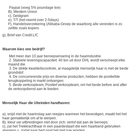
Paypal (voeg 5% poundage toe)
B), Western Union
c), Geldgram
e), T/T (het neemt over 2-5days)
F), Handelsverzekering (Alibaba-Groep de waarborg alle vereisten is zo
zelfde zoals kopers
g), Brief van Credit.L/C
Waarom kies ons bedrijf?
Met meer dan 10 jaar beroepservaring in de haarindustrie.
2. Stabiele leveringscapaciteit. 40 ton uit door DHL wordt verscheept elke
maand die.
3. De strikte kwaliteitscontrole, al maagdelijk menselijk haar is met de beste
grondstof.
4. De concurrerende prijs en diverse producten, hebben de positiefste
terugkoppeling in markt ontvangen.
5. Beste verkoopteam, Positief verkoopteam, om het beste before and after
de verkoopdienst aan te bieden.
Menselijk Haar die Uiteinden handhaven:
a), snijd niet de haarinslag aan reepjes wanneer het bevestigen, maakt het het
haar gemakkelijk om af te werpen.
B), kleur uw uitbreidingen niet door zich; verlof dat aan de beroeps.
c), zal het Trekkrachthaar in een paardestaart die een haarband gebruiken
alvorens u, zodat naar bed gaat het niet ruw worden.