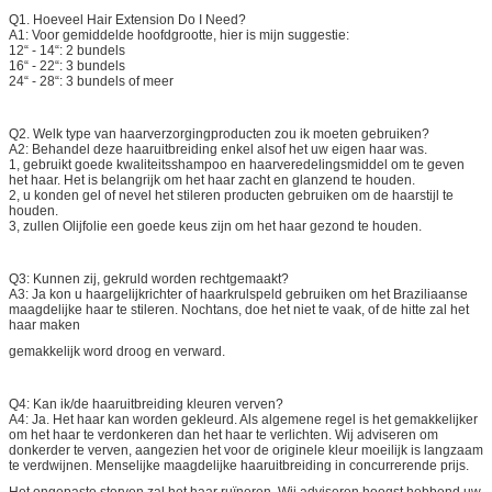
Q1. Hoeveel Hair Extension Do I Need?
A1: Voor gemiddelde hoofdgrootte, hier is mijn suggestie:
12“ - 14“: 2 bundels
16“ - 22“: 3 bundels
24“ - 28“: 3 bundels of meer
Q2. Welk type van haarverzorgingproducten zou ik moeten gebruiken?
A2: Behandel deze haaruitbreiding enkel alsof het uw eigen haar was.
1, gebruikt goede kwaliteitsshampoo en haarveredelingsmiddel om te geven
het haar. Het is belangrijk om het haar zacht en glanzend te houden.
2, u konden gel of nevel het stileren producten gebruiken om de haarstijl te
houden.
3, zullen Olijfolie een goede keus zijn om het haar gezond te houden.
Q3: Kunnen zij, gekruld worden rechtgemaakt?
A3: Ja kon u haargelijkrichter of haarkrulspeld gebruiken om het Braziliaanse
maagdelijke haar te stileren. Nochtans, doe het niet te vaak, of de hitte zal het
haar maken
gemakkelijk word droog en verward.
Q4: Kan ik/de haaruitbreiding kleuren verven?
A4: Ja. Het haar kan worden gekleurd. Als algemene regel is het gemakkelijker
om het haar te verdonkeren dan het haar te verlichten. Wij adviseren om
donkerder te verven, aangezien het voor de originele kleur moeilijk is langzaam
te verdwijnen. Menselijke maagdelijke haaruitbreiding in concurrerende prijs.
Het ongepaste sterven zal het haar ruïneren. Wij adviseren hoogst hebbend uw